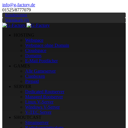
info@g-factory.de
01525/8777079
Kundencenter
Warenkorb (0)
HOSTING
Webspace
Webspace ohne Domain
Cloudspace
Domains
E-Mail Postfächer
GAMES
Alle Gameserver
Clanboxen
Prepaid
SERVER
Dedicated Rootserver
Managed Rootserver
Linux V-Server
Windows V-Server
V-TEC Server
SHOUTCAST
Streamserver
Radiokomplettpakete