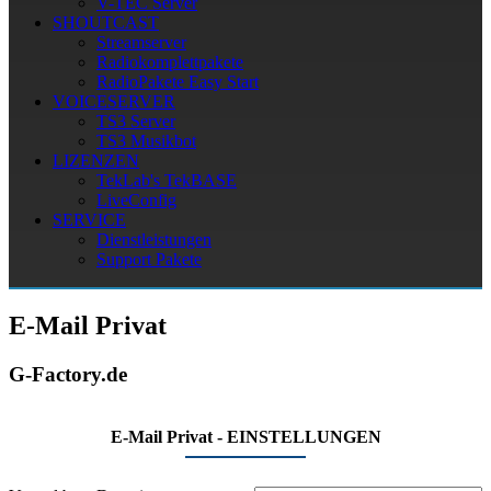
V-TEC Server
SHOUTCAST
Streamserver
Radiokomplettpakete
RadioPakete Easy Start
VOICESERVER
TS3 Server
TS3 Musikbot
LIZENZEN
TekLab's TekBASE
LiveConfig
SERVICE
Dienstleistungen
Support Pakete
E-Mail Privat
G-Factory.de
E-Mail Privat - EINSTELLUNGEN