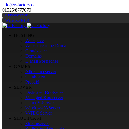
info@g-factory.de
01525/8777079
Kundencenter
Warenkorb (0)
HOSTING
Webspace
Webspace ohne Domain
Cloudspace
Domains
E-Mail Postfächer
GAMES
Alle Gameserver
Clanboxen
Prepaid
SERVER
Dedicated Rootserver
Managed Rootserver
Linux V-Server
Windows V-Server
V-TEC Server
SHOUTCAST
Streamserver
Radiokomplettpakete