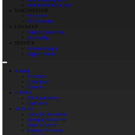
RadioPakete Easy Start
VOICESERVER
TS3 Server
TS3 Musikbot
LIZENZEN
TekLab's TekBASE
LiveConfig
SERVICE
Dienstleistungen
Support Pakete
Hosting
Webspace
Cloudspace
Domains
GAMES
Alle Gameserver
Clanboxen
SERVER
Dedicated Rootserver
Managed Rootserver
Linux V-Server
Windows V-Server