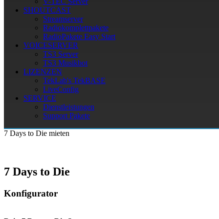
V-TEC Server
SHOUTCAST
Streamserver
Radiokomplettpakete
RadioPakete Easy Start
VOICESERVER
TS3 Server
TS3 Musikbot
LIZENZEN
TekLab's TekBASE
LiveConfig
SERVICE
Dienstleistungen
Support Pakete
7 Days to Die mieten
7 Days to Die
Konfigurator