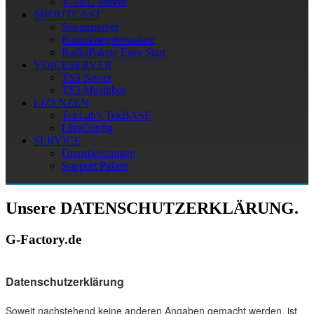
V-TEC Server
SHOUTCAST
Streamserver
Radiokomplettpakete
RadioPakete Easy Start
VOICESERVER
TS3 Server
TS3 Musikbot
LIZENZEN
TekLab's TekBASE
LiveConfig
SERVICE
Dienstleistungen
Support Pakete
Unsere DATENSCHUTZERKLÄRUNG.
G-Factory.de
Datenschutzerklärung
Soweit nachstehend keine anderen Angaben gemacht werden, ist