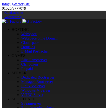
info@g-factory.de
01525/8777079
Kundencenter
Warenkorb (0)
HOSTING
Webspace
Webspace ohne Domain
Cloudspace
Domains
E-Mail Postfächer
GAMES
Alle Gameserver
Clanboxen
Prepaid
SERVER
Dedicated Rootserver
Managed Rootserver
Linux V-Server
Windows V-Server
V-TEC Server
SHOUTCAST
Streamserver
Radiokomplettpakete