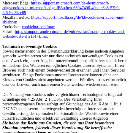
Microsoft Edge:
https://support.microsoft.com/de-de/microsoft-
edge/cookies-in-microsoft-edge-lB6schen-63947406-40ac-c3b8-57b9-
2a946a29ae09
Mozilla Firefox:
https://support.mozilla.org/de/kb/cookies-erlauben-und-
ablehnen
Cookiebot:
cookiebot.com/mac
Safari:
https://support.apple.com/de-de/guide/safari/manage-cookies-and-
website-data-sfri11471/mac
Technisch notwendige Cookies
Soweit nachstehend in der Datenschutzerklärung keine anderen Angaben
gemacht werden setzen wir nur diese technisch notwendigen Cookies zu
dem Zweck ein, unser Angebot nutzerfreundlicher, effektiver und sicherer
zu machen. Des Weiteren ermöglichen Cookies unseren Systemen, Ihren
Browser auch nach einem Seitenwechsel zu erkennen und Ihnen Services
anzubieten. Einige Funktionen unserer Internetseite können ohne den
Einsatz von Cookies nicht angeboten werden. Für diese ist es erforderlich,
dass der Browser auch nach einem Seitenwechsel wiedererkannt wird.
Die Nutzung von Cookies oder vergleichbarer Technologien erfolgt auf
Grundlage des § 25 Abs. 2 TTDSG. Die Verarbeitung Ihrer
personenbezogenen Daten erfolgt auf Grundlage des Art. 6 Abs. 1 lit. f
DSGVO aus unserem überwiegenden berechtigten Interesse an der
Gewährleistung der optimalen Funktionalität der Website sowie einer
nutzerfreundlichen und effektiven Gestaltung unseres Angebots.
Sie haben das Recht aus Gründen, die sich aus Ihrer besonderen
Situation ergeben, jederzeit dieser Verarbeitung Sie betreffender
personenbezogener Daten zu widersprechen.