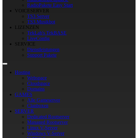
RadioPakete Easy Start
VOICESERVER
TS3 Server
TS3 Musikbot
LIZENZEN
TekLab's TekBASE
LiveConfig
SERVICE
Dienstleistungen
Support Pakete
Hosting
Webspace
Cloudspace
Domains
GAMES
Alle Gameserver
Clanboxen
SERVER
Dedicated Rootserver
Managed Rootserver
Linux V-Server
Windows V-Server